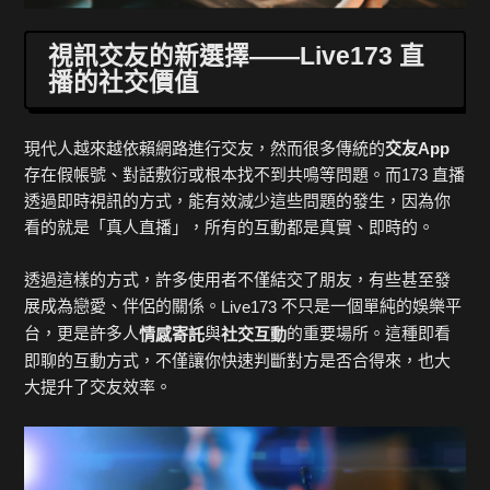
視訊交友的新選擇——Live173 直
播的社交價值
現代人越來越依賴網路進行交友，然而很多傳統的
交友App
存在假帳號、對話敷衍或根本找不到共鳴等問題。而173 直播
透過即時視訊的方式，能有效減少這些問題的發生，因為你
看的就是「真人直播」，所有的互動都是真實、即時的。
透過這樣的方式，許多使用者不僅結交了朋友，有些甚至發
展成為戀愛、伴侶的關係。
不只是一個單純的娛樂平
Live173
台，更是許多人
與
的重要場所。這種即看
情感寄託
社交互動
即聊的互動方式，不僅讓你快速判斷對方是否合得來，也大
大提升了交友效率。