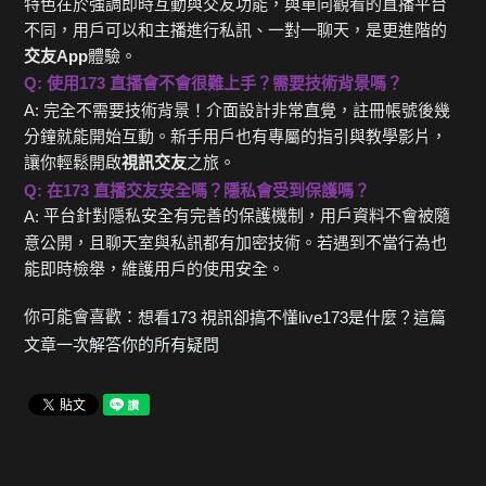
特色在於強調即時互動與交友功能，與單向觀看的直播平台
不同，用戶可以和主播進行私訊、一對一聊天，是更進階的
交友App
體驗。
Q: 使用173 直播會不會很難上手？需要技術背景嗎？
A: 完全不需要技術背景！介面設計非常直覺，註冊帳號後幾
分鐘就能開始互動。新手用戶也有專屬的指引與教學影片，
讓你輕鬆開啟
視訊交友
之旅。
Q:
在
173
直播交友安全嗎？隱私會受到保護嗎？
平台針對隱私安全有完善的保護機制，用戶資料不會被隨
A:
意公開，且聊天室與私訊都有加密技術。若遇到不當行為也
能即時檢舉，維護用戶的使用安全。
你可能會喜歡：
想看173 視訊卻搞不懂live173是什麼？這篇
文章一次解答你的所有疑問