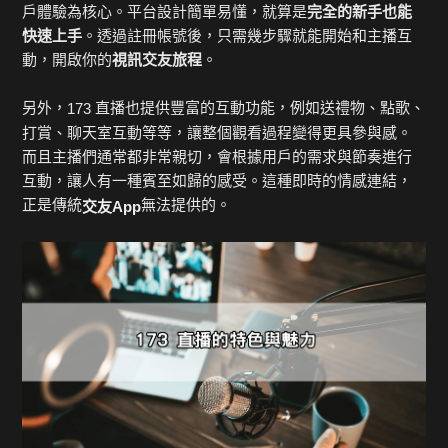
戶體驗為核心。平台設計簡單易懂，就算是
完全的新手也能
快速上手
。透過註冊帳號後，只需幾步驟就能開始和主播互
動，開啟你的
視訊交友旅程
。
另外，
直播也提供豐富的互動功能，例如送禮物、點歌、
173
打賞、聊天室互動等等，讓整個觀看過程變得更具參與感。
而且主播們通常都非常親切，會根據用戶的需求與節奏進行
互動，讓人有一種賓至如歸的感受。這種即時的情感連結，
正是傳統
無法提供的。
交友
App