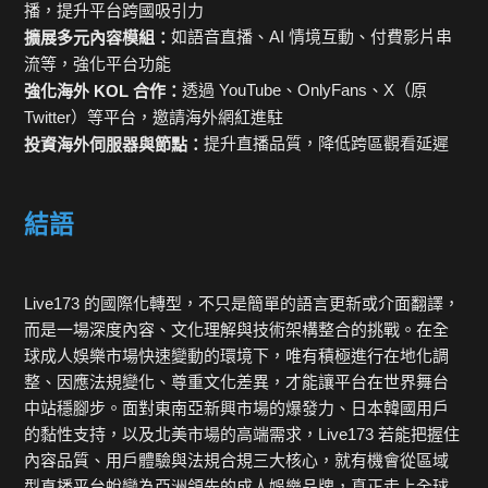
播，提升平台跨國吸引力
如語音直播、AI 情境互動、付費影片串
擴展多元內容模組：
流等，強化平台功能
透過 YouTube、OnlyFans、X（原
強化海外 KOL 合作：
Twitter）等平台，邀請海外網紅進駐
提升直播品質，降低跨區觀看延遲
投資海外伺服器與節點：
結語
Live173 的國際化轉型，不只是簡單的語言更新或介面翻譯，
而是一場深度內容、文化理解與技術架構整合的挑戰。在全
球成人娛樂市場快速變動的環境下，唯有積極進行在地化調
整、因應法規變化、尊重文化差異，才能讓平台在世界舞台
中站穩腳步。面對東南亞新興市場的爆發力、日本韓國用戶
的黏性支持，以及北美市場的高端需求，Live173 若能把握住
內容品質、用戶體驗與法規合規三大核心，就有機會從區域
型直播平台蛻變為亞洲領先的成人娛樂品牌，真正走上全球