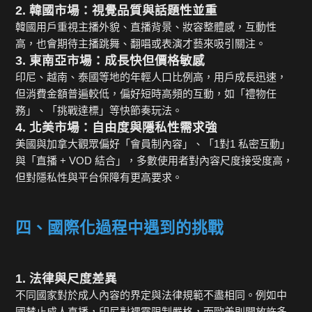
2. 韓國市場：視覺品質與話題性並重
韓國用戶重視主播外貌、直播背景、妝容整體感，互動性
高，也會期待主播跳舞、翻唱或表演才藝來吸引關注。
3. 東南亞市場：成長快但價格敏感
印尼、越南、泰國等地的年輕人口比例高，用戶成長迅速，
但消費金額普遍較低，偏好短時高頻的互動，如「禮物任
務」、「挑戰達標」等快節奏玩法。
4. 北美市場：自由度與隱私性需求強
美國與加拿大觀眾偏好「會員制內容」、「1對1 私密互動」
與「直播 + VOD 結合」，多數使用者對內容尺度接受度高，
但對隱私性與平台保障有更高要求。
四、國際化過程中遇到的挑戰
1. 法律與尺度差異
不同國家對於成人內容的界定與法律規範不盡相同。例如中
國禁止成人直播，印尼對裸露限制嚴格，而歐美則開放許多